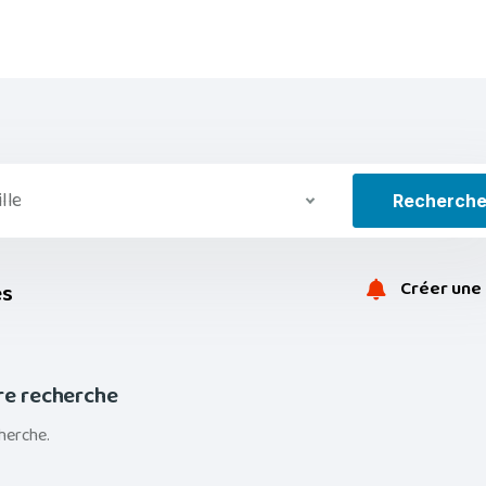
ille
Recherch
Créer une 
es
re recherche
herche.