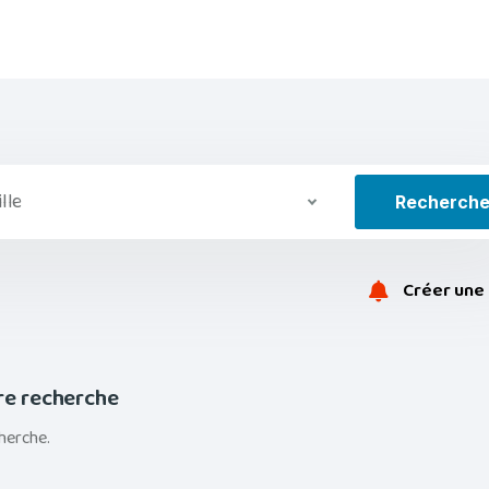
ille
Recherch
Créer une 
re recherche
herche.