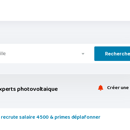
ille
Recherch
Créer une 
xperts photovoltaique
 recrute salaire 4500 & primes déplafonner