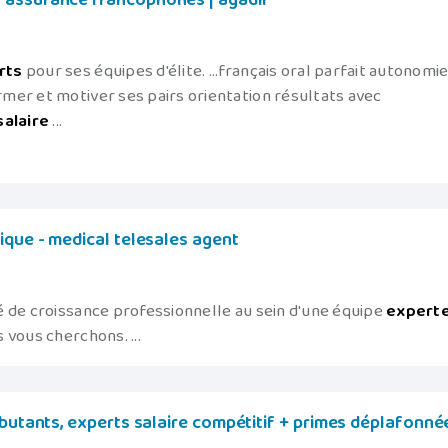
 assurance francophones | agadir
rts
pour ses équipes d'élite. ...français oral parfait autonomie
mer et motiver ses pairs orientation résultats avec
salaire
...
ique - medical telesales agent
é de croissance professionnelle au sein d'une équipe
expert
 vous cherchons. ...
ébutants, experts salaire compétitif + primes déplafonnée