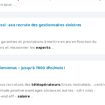
n aout . ...
si : axa recrute des gestionnaires sinistres
 garanties et prestations à mettre en jeu en fonction du
urs et missionner les
experts
...
ienvenus – jusqu'à 7800 dhs/mois !
ous recrutons des
téléopérateurs
/trices motivé(e)s. ...centr
titude positive avantages sociaux et autres - cdi + cnss -
-end off -
salaire
...