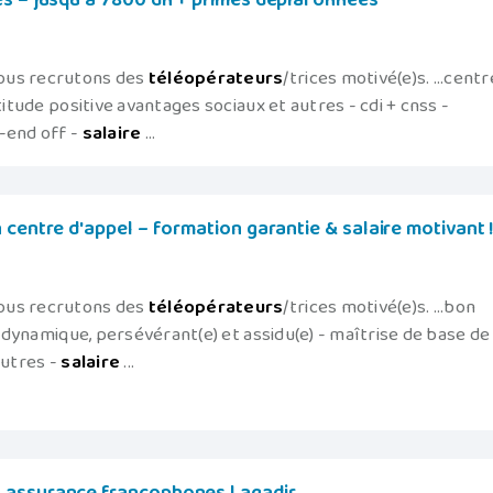
és – jusqu'à 7800 dh + primes déplafonnées
ous recrutons des
téléopérateurs
/trices motivé(e)s. ...centr
titude positive avantages sociaux et autres - cdi + cnss -
-end off -
salaire
...
 centre d'appel – formation garantie & salaire motivant 
ous recrutons des
téléopérateurs
/trices motivé(e)s. ...bon
- dynamique, persévérant(e) et assidu(e) - maîtrise de base de
autres -
salaire
...