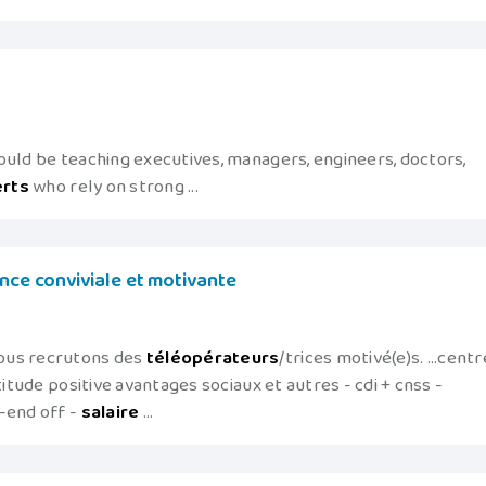
ould be teaching executives, managers, engineers, doctors,
rts
who rely on strong ...
ance conviviale et motivante
ous recrutons des
téléopérateurs
/trices motivé(e)s. ...centr
titude positive avantages sociaux et autres - cdi + cnss -
-end off -
salaire
...