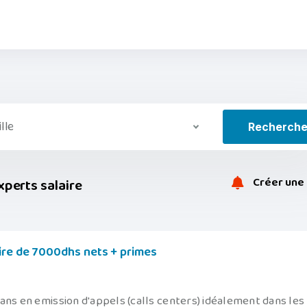
ille
Recherch
Créer une 
xperts salaire
aire de 7000dhs nets + primes
ans en emission d'appels (calls centers) idéalement dans les