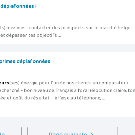
 déplafonnées !
s) missions : contacter des prospects sur le marché belge
t dépasser tes objectifs ...
+ primes déplafonnées
eurs
(ses) énergie pour l'un de nos clients, un comparateur
echerché - bon niveau de français à l'oral (élocution claire, to
 et goût du résultat. - à l'aise au téléphone, ...
te
Page suivante