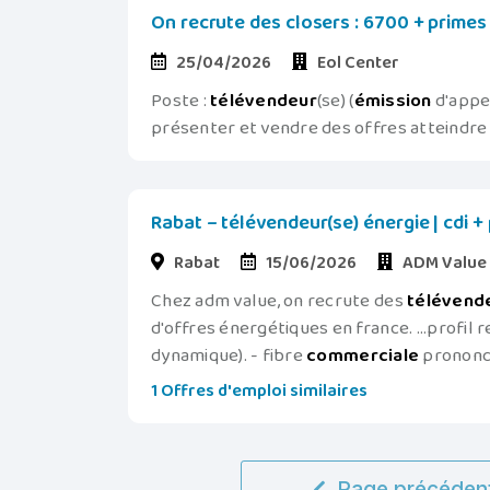
On recrute des closers : 6700 + primes
25/04/2026
Eol Center
Poste :
télévendeur
(se) (
émission
d'appel
présenter et vendre des offres atteindre e
Rabat – télévendeur(se) énergie | cdi 
Rabat
15/06/2026
ADM Value
Chez adm value, on recrute des
télévend
d'offres énergétiques en france. ...profil r
dynamique). - fibre
commerciale
prononcée
1 Offres d'emploi similaires
Page précéden