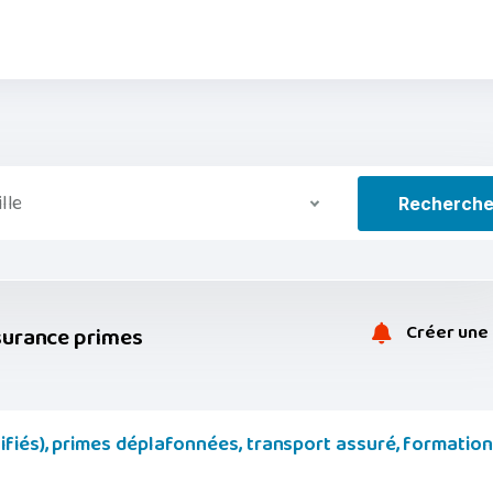
ille
Recherch
Créer une 
urance primes
fiés), primes déplafonnées, transport assuré, formation