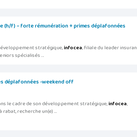
(h/f) – forte rémunération + primes déplafonnées
 développement stratégique,
infocea
, filiale du leader insura
iors spécialisés ...
imes déplafonnées -weekend off
dans le cadre de son développement stratégique,
infocea
,
 rabat, recherche un(e) ...