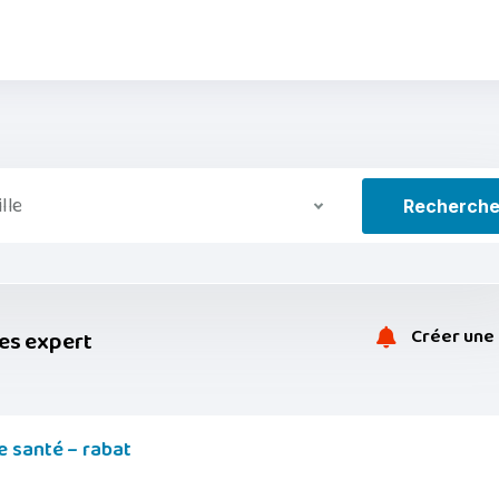
ille
Recherch
Créer une 
es expert
e santé – rabat